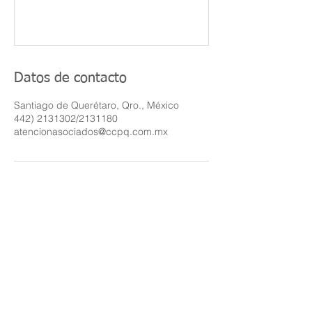
Datos de contacto
Santiago de Querétaro, Qro., México
442) 2131302/2131180
atencionasociados@ccpq.com.mx
Luis Vega y Monroy 403 Col.
Balaustradas 76079 Querétaro,
Qro.
(442) 2131302
/2131180
atencionasociados@ccpq.com.m