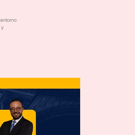
 entorno
 y