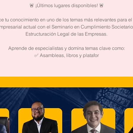
🚨 ¡Últimos lugares disponibles! 🚨
ce tu conocimiento en uno de los temas más relevantes para el
mpresarial actual con el Seminario en Cumplimiento Societario
Estructuración Legal de las Empresas.
Aprende de especialistas y domina temas clave como:
✅ Asambleas, libros y platafor