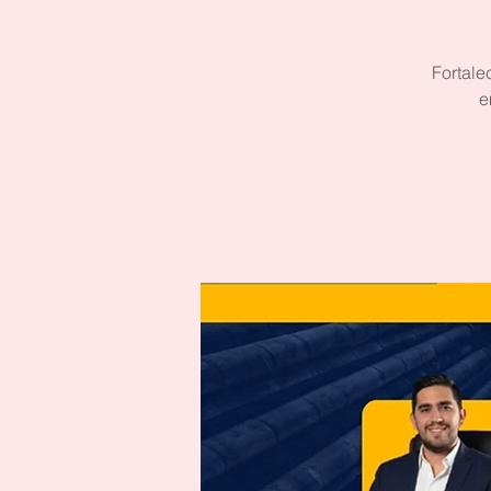
Fortale
e