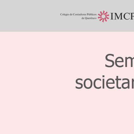
Sem
societa