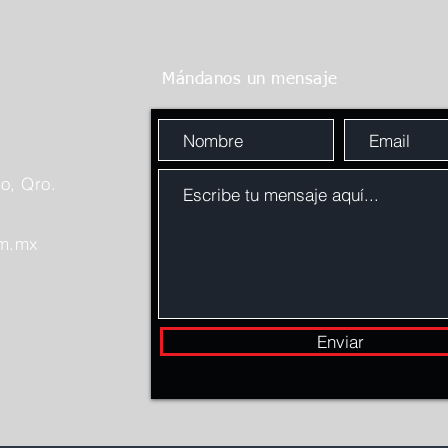
Mándanos un mensaje
o, Qro.
om.mx
Enviar