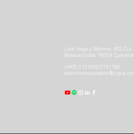
Luis Vega y Monroy 403 Col.
Balaustradas 76079 Querétar
(442) 2131302/2131180
atencionasociados@ccpq.c