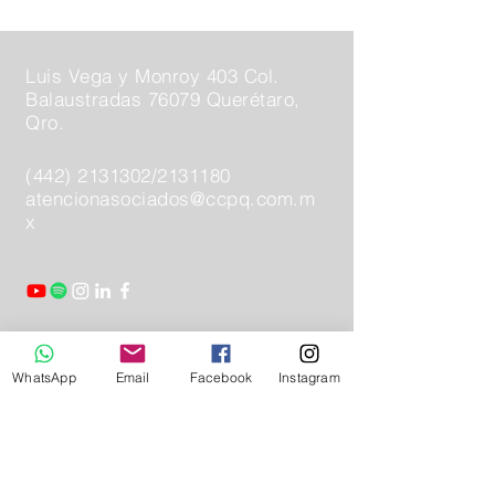
Luis Vega y Monroy 403 Col.
Balaustradas 76079 Querétaro,
Qro.
(442) 2131302
/2131180
atencionasociados@ccpq.com.m
x
Mándanos un mensaje
WhatsApp
Email
Facebook
Instagram