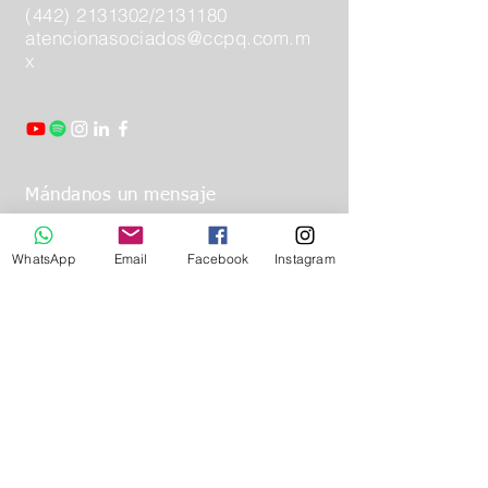
(442) 2131302
/2131180
atencionasociados@ccpq.com.m
x
Mándanos un mensaje
WhatsApp
Email
Facebook
Instagram