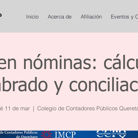
Inicio
Acerca de
Afiliación
Eventos y 
en nóminas: cálc
brado y concilia
é 11 de mar
  |  
Colegio de Contadores Públicos Queret