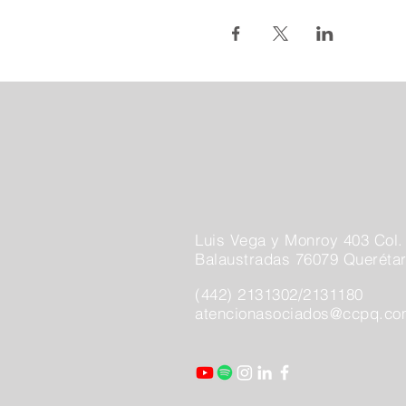
Luis Vega y Monroy 403 Col.
Balaustradas 76079 Querétar
(442) 2131302/2131180
atencionasociados@ccpq.c