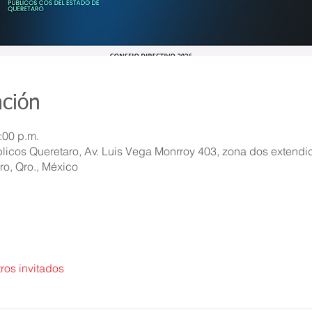
ación
:00 p.m.
icos Queretaro, Av. Luis Vega Monrroy 403, zona dos extendid
o, Qro., México
ros invitados