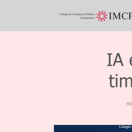
IA 
tim
mi