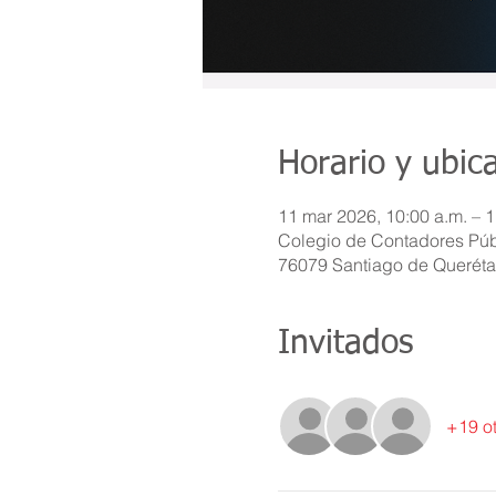
Horario y ubic
11 mar 2026, 10:00 a.m. – 1
Colegio de Contadores Públ
76079 Santiago de Querétar
Invitados
+19 ot