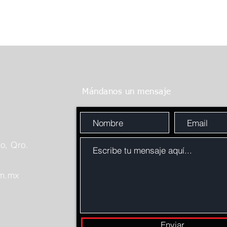
Mándanos un mensaje
o, Qro.
om.mx
Enviar