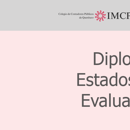
Dipl
Estado
Evalua