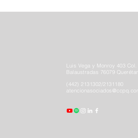
Luis Vega y Monroy 403 Col.
Balaustradas 76079 Querétar
(442) 2131302/2131180
atencionasociados@ccpq.c