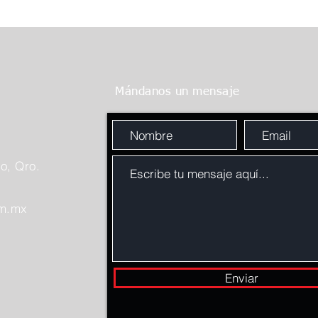
Mándanos un mensaje
o, Qro.
om.mx
Enviar