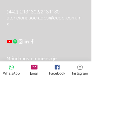
(442) 2131302
/2131180
atencionasociados@ccpq.com.m
x
Mándanos un mensaje
WhatsApp
Email
Facebook
Instagram